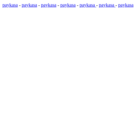
paykasa
-
paykasa
-
paykasa
-
paykasa
-
paykasa
-
paykasa
-
paykasa